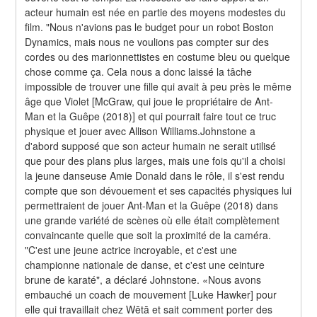
acteur humain est née en partie des moyens modestes du 
film. "Nous n'avions pas le budget pour un robot Boston 
Dynamics, mais nous ne voulions pas compter sur des 
cordes ou des marionnettistes en costume bleu ou quelque 
chose comme ça. Cela nous a donc laissé la tâche 
impossible de trouver une fille qui avait à peu près le même 
âge que Violet [McGraw, qui joue le propriétaire de Ant-
Man et la Guêpe (2018)] et qui pourrait faire tout ce truc 
physique et jouer avec Allison Williams.Johnstone a 
d'abord supposé que son acteur humain ne serait utilisé 
que pour des plans plus larges, mais une fois qu'il a choisi 
la jeune danseuse Amie Donald dans le rôle, il s'est rendu 
compte que son dévouement et ses capacités physiques lui 
permettraient de jouer Ant-Man et la Guêpe (2018) dans 
une grande variété de scènes où elle était complètement 
convaincante quelle que soit la proximité de la caméra. 
"C'est une jeune actrice incroyable, et c'est une 
championne nationale de danse, et c'est une ceinture 
brune de karaté", a déclaré Johnstone. «Nous avons 
embauché un coach de mouvement [Luke Hawker] pour 
elle qui travaillait chez Wētā et sait comment porter des 