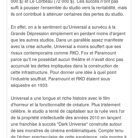
000 $) et Le Corbeau (72 000 $). Ces succès n'ont pas 
suffi à pousser l'ensemble du studio vers la rentabilité, mais 
ils ont contribué à atténuer certaines des pertes du studio.
En effet, on a le sentiment qu'Universal a survécu à la 
Grande Dépression simplement en perdant moins d'argent 
que les autres studios. Dans un parallèle assez manifeste 
avec la crise actuelle, Universal a moins souffert que ses 
rivaux contemporains comme RKO, Fox et Paramount 
parce qu'il ne possédait aucun théâtre et n'avait donc pas 
accumulé les dettes impliquées dans la construction de 
cette infrastructure. Pour donner une idée à quel point 
l'industrie souffrait, Paramount et RKO étaient sous 
séquestre en 1933.
Universal a une longue et riche histoire avec le film 
d'horreur et la fonctionnalité de créature. Plus tristement 
célèbre, le studio a tenté de capitaliser sur la ruée vers l'or 
de la propriété intellectuelle des années 2010 en lançant 
une franchise à succès "Dark Universe" construite autour 
de ses monstres de cinéma emblématiques. Compte tenu 
de l'échec spectaculaire de cette expérience, cela montre à 