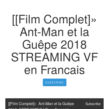
[[Film Complet]»
Ant-Man et la
Guêpe 2018
STREAMING VF
en Francais
SUBSCRIBE
[[Film Complet]»  Ant-Man et la Guêpe 
Subscribe