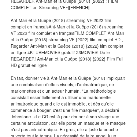
REGARDER Ant-Man et la Guêpe (2018) (2022) : FILM 
COMPLET en Streaming VF~[[FRENCH]]
Ant-Man et la Guêpe (2018) streaming VF 2022 film 
complet en françaisAnt-Man et la Guêpe (2018) streaming 
VF 2022 film complet en françaisFILM COMPLET Ant-Man 
et la Guêpe (2018) streaming VF {2022} film complet HD , 
Regarder Ant-Man et la Guêpe (2018) {2022} film complet 
en ligne-4KTUBEMOVIES gratuit123MOVIES! De le 
REGARDER! Ant-Man et la Guêpe (2018) {2022} Film Full 
HD gratuit en ligne
En fait, donner vie à Ant-Man et la Guêpe (2018) impliquait 
une combinaison d'effets visuels, d'animatronique, de 
marionnettes et d'un acteur humain. "La méthodologie 
consistait essentiellement à utiliser une marionnette 
animatronique quand elle est immobile, et dès qu'elle 
commence à bouger, c'est une fille masquée", a déclaré 
Johnstone. «Le CG est là pour donner à son visage une 
certaine articulation, car elle porte un masque et le masque 
n'est pas animatronique. En gros, elle a juste la bouche 
ouverte tout le temps. La nécessité de faire appel à un 