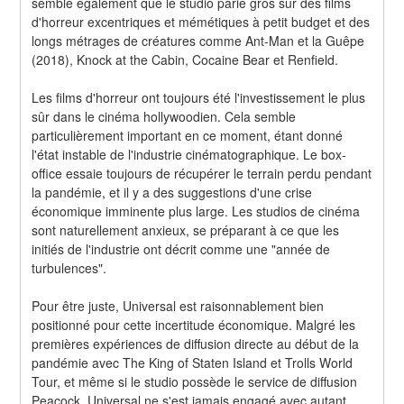
semble également que le studio parie gros sur des films 
d'horreur excentriques et mémétiques à petit budget et des 
longs métrages de créatures comme Ant-Man et la Guêpe 
(2018), Knock at the Cabin, Cocaine Bear et Renfield.
Les films d'horreur ont toujours été l'investissement le plus 
sûr dans le cinéma hollywoodien. Cela semble 
particulièrement important en ce moment, étant donné 
l'état instable de l'industrie cinématographique. Le box-
office essaie toujours de récupérer le terrain perdu pendant 
la pandémie, et il y a des suggestions d'une crise 
économique imminente plus large. Les studios de cinéma 
sont naturellement anxieux, se préparant à ce que les 
initiés de l'industrie ont décrit comme une "année de 
turbulences".
Pour être juste, Universal est raisonnablement bien 
positionné pour cette incertitude économique. Malgré les 
premières expériences de diffusion directe au début de la 
pandémie avec The King of Staten Island et Trolls World 
Tour, et même si le studio possède le service de diffusion 
Peacock, Universal ne s'est jamais engagé avec autant 