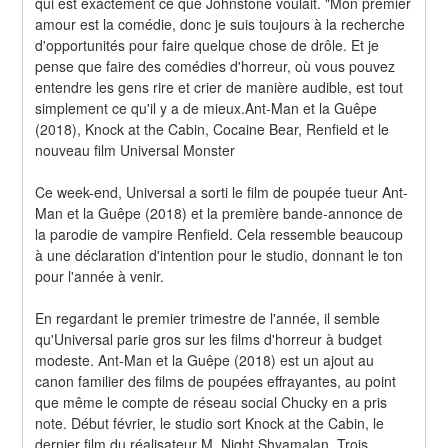
qui est exactement ce que Johnstone voulait. "Mon premier 
amour est la comédie, donc je suis toujours à la recherche 
d'opportunités pour faire quelque chose de drôle. Et je 
pense que faire des comédies d'horreur, où vous pouvez 
entendre les gens rire et crier de manière audible, est tout 
simplement ce qu'il y a de mieux.Ant-Man et la Guêpe 
(2018), Knock at the Cabin, Cocaine Bear, Renfield et le 
nouveau film Universal Monster
Ce week-end, Universal a sorti le film de poupée tueur Ant-
Man et la Guêpe (2018) et la première bande-annonce de 
la parodie de vampire Renfield. Cela ressemble beaucoup 
à une déclaration d'intention pour le studio, donnant le ton 
pour l'année à venir.
En regardant le premier trimestre de l'année, il semble 
qu'Universal parie gros sur les films d'horreur à budget 
modeste. Ant-Man et la Guêpe (2018) est un ajout au 
canon familier des films de poupées effrayantes, au point 
que même le compte de réseau social Chucky en a pris 
note. Début février, le studio sort Knock at the Cabin, le 
dernier film du réalisateur M. Night Shyamalan. Trois 