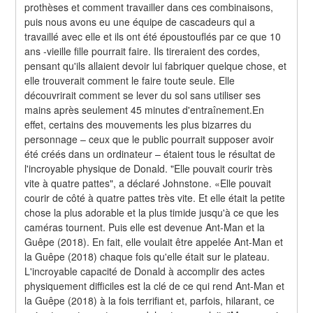
prothèses et comment travailler dans ces combinaisons, 
puis nous avons eu une équipe de cascadeurs qui a 
travaillé avec elle et ils ont été époustouflés par ce que 10 
ans -vieille fille pourrait faire. Ils tireraient des cordes, 
pensant qu'ils allaient devoir lui fabriquer quelque chose, et 
elle trouverait comment le faire toute seule. Elle 
découvrirait comment se lever du sol sans utiliser ses 
mains après seulement 45 minutes d'entraînement.En 
effet, certains des mouvements les plus bizarres du 
personnage – ceux que le public pourrait supposer avoir 
été créés dans un ordinateur – étaient tous le résultat de 
l'incroyable physique de Donald. "Elle pouvait courir très 
vite à quatre pattes", a déclaré Johnstone. «Elle pouvait 
courir de côté à quatre pattes très vite. Et elle était la petite 
chose la plus adorable et la plus timide jusqu'à ce que les 
caméras tournent. Puis elle est devenue Ant-Man et la 
Guêpe (2018). En fait, elle voulait être appelée Ant-Man et 
la Guêpe (2018) chaque fois qu'elle était sur le plateau. 
L'incroyable capacité de Donald à accomplir des actes 
physiquement difficiles est la clé de ce qui rend Ant-Man et 
la Guêpe (2018) à la fois terrifiant et, parfois, hilarant, ce 